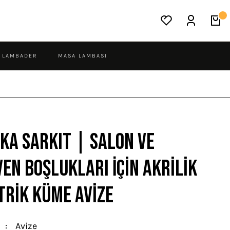
LAMBADER
MASA LAMBASI
ka Sarkıt | Salon ve
en Boşlukları İçin Akrilik
rik Küme Avize
Avize