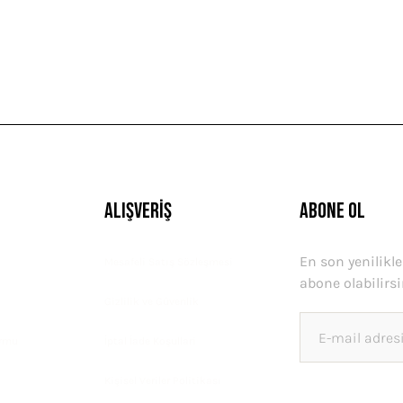
GÖNDER
Alışveriş
ABONE OL
En son yenilikl
Mesafeli Satış Sözleşmesi
abone olabilirsi
Gizlilik ve Güvenlik
ormu
İptal İade Koşullari
Kişisel Veriler Politikası