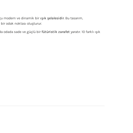
duğu modern ve dinamik bir
ışık şelalesidir
. Bu tasarım,
bir odak noktası oluşturur.
nda odada sade ve güçlü bir
fütüristik zarafet
yaratır. 10 farklı ışık