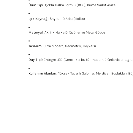
Ürün Tipi:
Çoklu Halka Formlu (10'lu), Küme Sarkıt Avize
Işık Kaynağı Sayısı:
10 Adet (Halka)
Materyal:
Akrilik Halka Difüzörler ve Metal Gövde
Tasarım:
Ultra Modern, Geometrik, Heykelsi
Duy Tipi:
Entegre LED (Genellikle bu tür modern ürünlerde entegre L
Kullanım Alanları:
Yüksek Tavanlı Salonlar, Merdiven Boşlukları, Bü
Bu ürünün fiyat bilgisi, resim, ürün açıklamalarında ve diğe
Görüş ve önerileriniz için teşekkür ederiz.
Ürün resmi kalitesiz, bozuk veya görüntülenemiyor.
Ürün açıklamasında eksik bilgiler bulunuyor.
Ürün bilgilerinde hatalar bulunuyor.