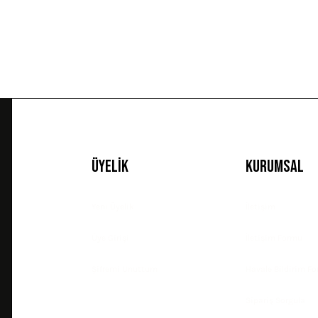
Ürün fiyatı diğer sitelerden daha pahalı.
Bu ürüne benzer farklı alternatifler olmalı.
Üyelik
Kurumsal
Yeni Üyelik
İletişim
Üye Girişi
İletişim Formu
Şifremi Unuttum
Havale Bildirim F
Sipariş Sorgula