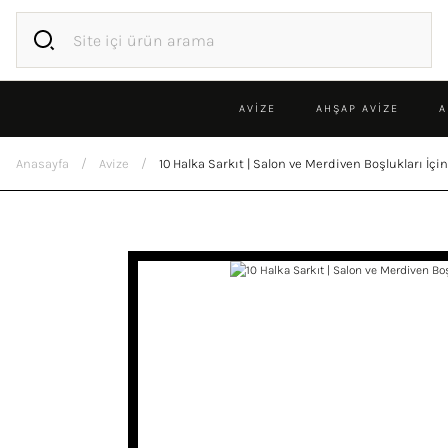
AVİZE
AHŞAP AVIZE
A
Anasayfa
Avize
10 Halka Sarkıt | Salon ve Merdiven Boşlukları İç