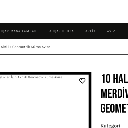
HŞAP MASA LAMBASI
AHŞAP SEHPA
APLIK
AVIZE
in Akrilik Geometrik Küme Avize
10 Hal
Merdiv
Geomet
Kategori