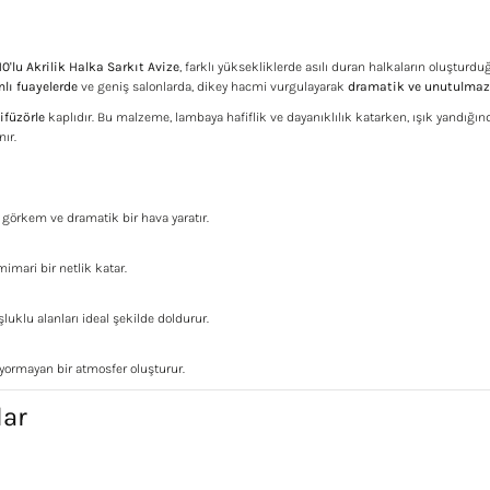
10'lu Akrilik Halka Sarkıt Avize
, farklı yüksekliklerde asılı duran halkaların oluştur
lı fuayelerde
ve geniş salonlarda, dikey hacmi vurgulayarak
dramatik ve unutulmaz
difüzörle
kaplıdır. Bu malzeme, lambaya hafiflik ve dayanıklılık katarken, ışık yandığı
nır.
görkem ve dramatik bir hava yaratır.
mari bir netlik katar.
luklu alanları ideal şekilde doldurur.
z yormayan bir atmosfer oluşturur.
lar