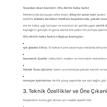
Tavandan Akan Geometri: 10'lu Akrilik Halka Sarkıt
Mekânınızda duruşuyla nefes kesen,
dikey bir sanat eseri
yaratın.
özellikle
dubleks dairelerin merdiven boşluklarında, yüksek tavan
Her bir halka, ışığı homojen ve kesintisiz bir şekilde yayan
akrilik 
kaynağının gücüyle, en geniş alanlar bile çarpıcı bir pırıltıyla aydınla
10'lu Akrilik Halka Sarkıtın Başlıca Avantajları:
Işık Şelalesi Etkisi:
10 halkalı küme tasarımıyla mekânda dikey bir 
Geometrik Zarafet:
Halka form, modern ve minimalist mekanlara mi
Yüksek Tavan Çözümü:
Sarkıt uzunluklarıyla yüksek hacimli ve boş
Homojen Aydınlatma:
Akrilik yüzey sayesinde ışık eşit dağılır, gö
3. Teknik Özellikler ve Öne Çıkan
Müşterilerin hızlıca göz atması için madde işaretli liste: