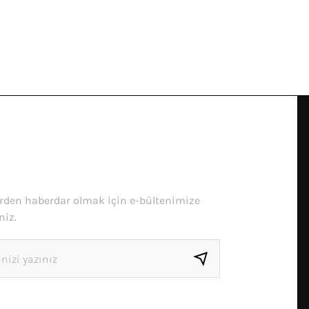
erden haberdar olmak için e-bültenimize
niz.