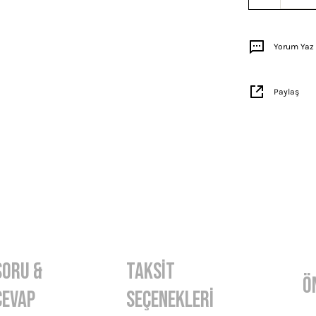
Yorum Yaz
Paylaş
Soru &
Taksit
Ö
Cevap
Seçenekleri