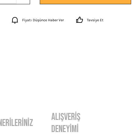
Fiyatı Düşünce Haber Ver
Tavsiye Et
Alışveriş
nerileriniz
Deneyimi