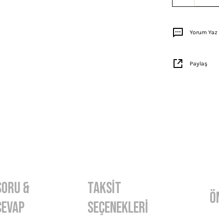
Yorum Yaz
Paylaş
Soru &
Taksit
Ö
Cevap
Seçenekleri