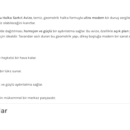
lu Halka Sarkıt Avize
, temiz, geometrik halka formuyla
ultra modern
bir duruş sergile
 olabileceğini kanıtlar.
ilde dağıtılması,
homojen ve güçlü
bir aydınlatma sağlar. Bu avize, özellikle
açık plan 
in idealdir. Tavandan asılı duran bu geometrik yapı, dikey boşluğa modern bir sanat es
heykelsi bir hava katar.
bir lüks sunar.
t ve güçlü aydınlatma sağlar.
için mükemmel bir merkez parçasıdır.
lar