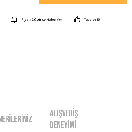
Fiyatı Düşünce Haber Ver
Tavsiye Et
Alışveriş
nerileriniz
Deneyimi