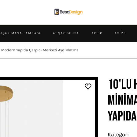
HŞAP MASA LAMBASI
AHŞAP SEHPA
APLIK
AVIZE
 ve Modern Yapıda Çarpıcı Merkezi Aydınlatma
10'lu 
Minima
Yapıda
Kategori