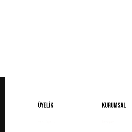
Görüş ve önerileriniz için teşekkür ederiz.
Ürün resmi kalitesiz, bozuk veya görüntülenemiyor.
Ürün açıklamasında eksik bilgiler bulunuyor.
Ürün bilgilerinde hatalar bulunuyor.
Ürün fiyatı diğer sitelerden daha pahalı.
Bu ürüne benzer farklı alternatifler olmalı.
Üyelik
Kurumsal
Yeni Üyelik
İletişim