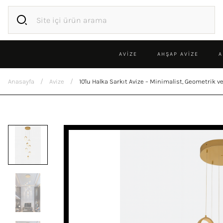
AVİZE
AHŞAP AVIZE
A
Anasayfa
Avize
10'lu Halka Sarkıt Avize – Minimalist, Geometrik