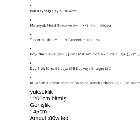
Işık Kaynağı Sayısı:
10 Adet
Materyal:
Metal Gövde ve [Akrilik/Silikon] Difüzör
Tasarım:
Ultra Modern, Geometrik, Minimalist
Boyutlar:
Halka Çapı: [..] cm | Maksimum Sarkıt Uzunluğu: [..] cm (Ha
Duy Tipi:
[Örn: G9 veya E14] Duy veya Entegre LED
Kullanım Alanları:
Modern Salonlar, Yemek Odaları, Açık Plan Yaşam 
yükseklik
: 200cm bitmiş
Genişlik
: 45cm
Ampul :80w led
Bu ürünün fiyat bilgisi, resim, ürün açıklamalarında ve diğe