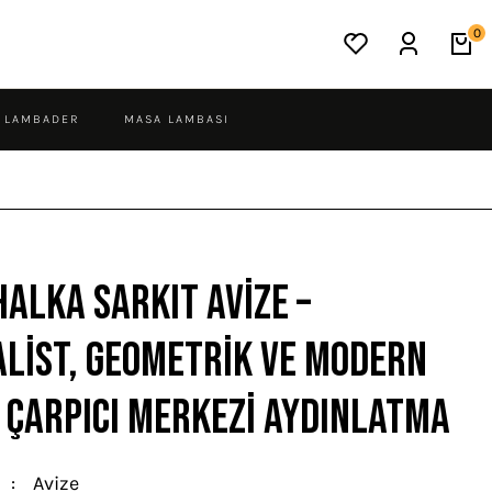
0
LAMBADER
MASA LAMBASI
Halka Sarkıt Avize –
list, Geometrik ve Modern
 Çarpıcı Merkezi Aydınlatma
Avize