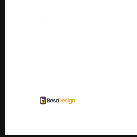
Üye Girişi
İletişim Formu
Şifremi Unuttum
Havale Bildirim F
Sipariş Sorgula
Kargo Takibi