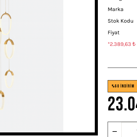
Marka
Stok Kodu
Fiyat
*2.389,63 ₺ 
%60 İNDİRİM
23.0