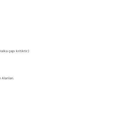
lka çapı kritiktir.)
Alanları.
r konularda yetersiz gördüğünüz noktaları öneri formunu kullanarak tarafımız