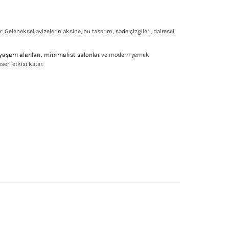
r. Geleneksel avizelerin aksine, bu tasarım; sade çizgileri, dairesel
yaşam alanları, minimalist salonlar
ve modern yemek
eri etkisi katar.