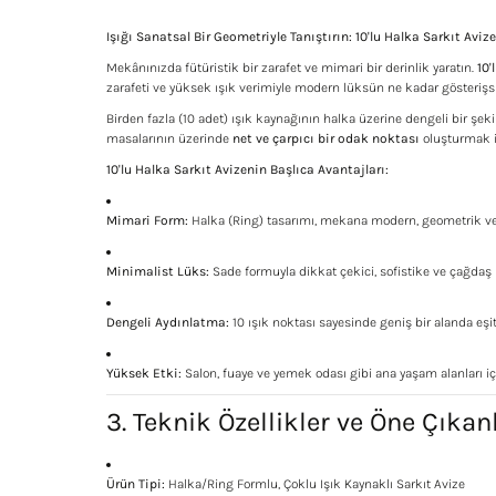
Işığı Sanatsal Bir Geometriyle Tanıştırın: 10'lu Halka Sarkıt Avize
Mekânınızda fütüristik bir zarafet ve mimari bir derinlik yaratın.
10'
zarafeti ve yüksek ışık verimiyle modern lüksün ne kadar gösterişsiz
Birden fazla (10 adet) ışık kaynağının halka üzerine dengeli bir şek
masalarının üzerinde
net ve çarpıcı bir odak noktası
oluşturmak iç
10'lu Halka Sarkıt Avizenin Başlıca Avantajları:
Mimari Form:
Halka (Ring) tasarımı, mekana modern, geometrik ve 
Minimalist Lüks:
Sade formuyla dikkat çekici, sofistike ve çağdaş 
Dengeli Aydınlatma:
10 ışık noktası sayesinde geniş bir alanda eşi
Yüksek Etki:
Salon, fuaye ve yemek odası gibi ana yaşam alanları 
3. Teknik Özellikler ve Öne Çıkan
Ürün Tipi:
Halka/Ring Formlu, Çoklu Işık Kaynaklı Sarkıt Avize