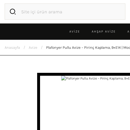
AVİZE
AHŞAP AVIZE
A
Anasayfa
Avize
Plafonyer Pullu Avize – Pirinç Kaplama, 9×E14 | 