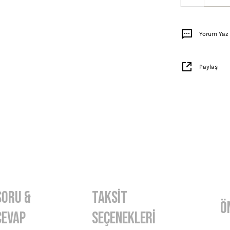
Yorum Yaz
Paylaş
Soru &
Taksit
Ö
Cevap
Seçenekleri