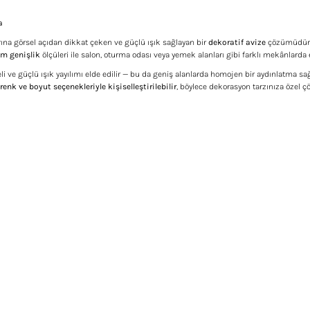
a
na görsel açıdan dikkat çeken ve güçlü ışık sağlayan bir
dekoratif avize
çözümüdür
cm genişlik
ölçüleri ile salon, oturma odası veya yemek alanları gibi farklı mekânlarda e
i ve güçlü ışık yayılımı elde edilir — bu da geniş alanlarda homojen bir aydınlatma sa
 renk ve boyut seçenekleriyle kişiselleştirilebilir
, böylece dekorasyon tarzınıza özel ç
r konularda yetersiz gördüğünüz noktaları öneri formunu kullanarak tarafımız
Ürün hakkında henüz soru sorulmamış.
Bu ürüne ilk yorumu siz yapın!
Sitemize ilk yorumu siz yapın!
DENEYIMINI PAYLAŞ
YORUM YAZ
SORU SOR