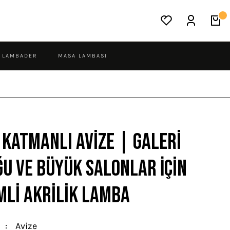
LAMBADER
MASA LAMBASI
 Katmanlı Avize | Galeri
u ve Büyük Salonlar İçin
li Akrilik Lamba
Avize