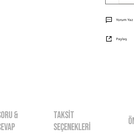
Yorum Yaz
Paylaş
Soru &
Taksit
Ö
Cevap
Seçenekleri