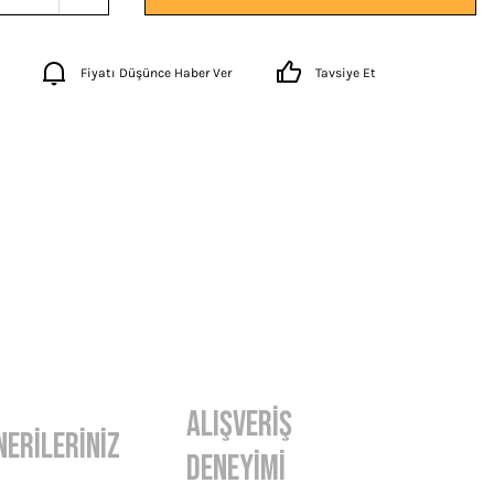
Fiyatı Düşünce Haber Ver
Tavsiye Et
Alışveriş
nerileriniz
Deneyimi