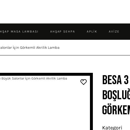
HŞAP MASA LAMBASI
AHŞAP SEHPA
APLIK
AVIZE
alonlar İçin Görkemli Akrilik Lamba
Besa 3
Boşluğ
Görkem
Kategori