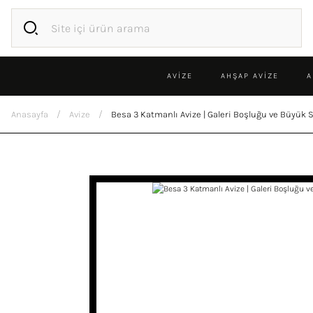
AVİZE
AHŞAP AVIZE
A
Anasayfa
Avize
Besa 3 Katmanlı Avize | Galeri Boşluğu ve Büyük S