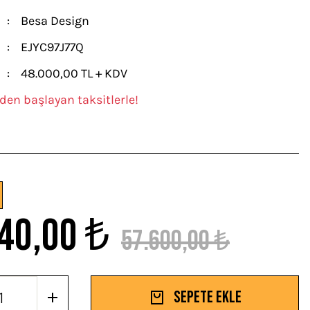
Besa Design
EJYC97J77Q
48.000,00 TL + KDV
den başlayan taksitlerle!
40,00 ₺
57.600,00 ₺
Sepete Ekle