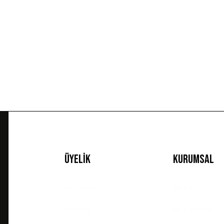
Ürün resmi kalitesiz, bozuk veya görüntülenemiyor.
Ürün açıklamasında eksik bilgiler bulunuyor.
Ürün bilgilerinde hatalar bulunuyor.
Ürün fiyatı diğer sitelerden daha pahalı.
Bu ürüne benzer farklı alternatifler olmalı.
Üyelik
Kurumsal
Yeni Üyelik
İletişim
Üye Girişi
İletişim Formu