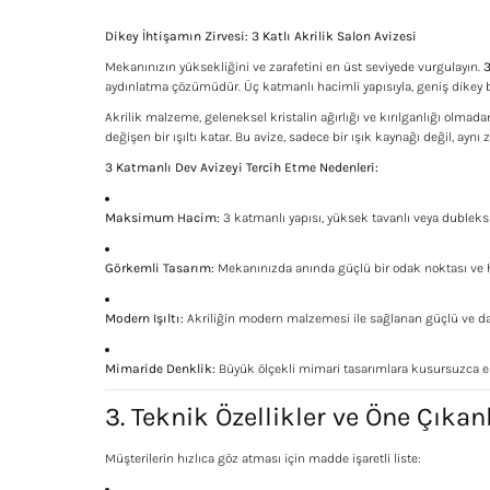
Dikey İhtişamın Zirvesi: 3 Katlı Akrilik Salon Avizesi
Mekanınızın yüksekliğini ve zarafetini en üst seviyede vurgulayın.
3
aydınlatma çözümüdür. Üç katmanlı hacimli yapısıyla, geniş dikey bo
Akrilik malzeme, geleneksel kristalin ağırlığı ve kırılganlığı olmad
değişen bir ışıltı katar. Bu avize, sadece bir ışık kaynağı değil, ay
3 Katmanlı Dev Avizeyi Tercih Etme Nedenleri:
Maksimum Hacim:
3 katmanlı yapısı, yüksek tavanlı veya dubleks 
Görkemli Tasarım:
Mekanınızda anında güçlü bir odak noktası ve heyb
Modern Işıltı:
Akriliğin modern malzemesi ile sağlanan güçlü ve dağı
Mimaride Denklik:
Büyük ölçekli mimari tasarımlara kusursuzca eş
3. Teknik Özellikler ve Öne Çıkan
Müşterilerin hızlıca göz atması için madde işaretli liste: