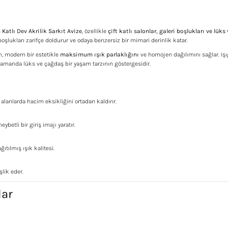
 Katlı Dev Akrilik Sarkıt Avize
, özellikle
çift katlı salonlar, galeri boşlukları ve lüks v
şlukları zarifçe doldurur ve odaya benzersiz bir mimari derinlik katar.
an, modern bir estetikle
maksimum ışık parlaklığını
ve homojen dağılımını sağlar. Iş
nı zamanda lüks ve çağdaş bir yaşam tarzının göstergesidir.
alanlarda hacim eksikliğini ortadan kaldırır.
etli bir giriş imajı yaratır.
tılmış ışık kalitesi.
lik eder.
lar