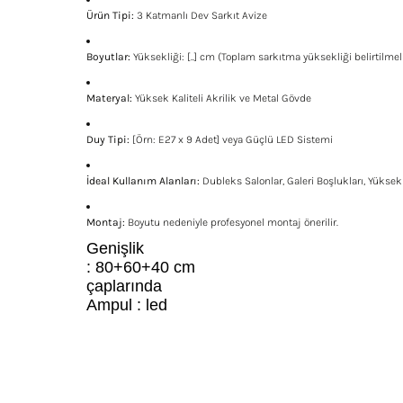
Ürün Tipi:
3 Katmanlı Dev Sarkıt Avize
Boyutlar:
Yüksekliği: [..] cm (Toplam sarkıtma yüksekliği belirtilmeli
Materyal:
Yüksek Kaliteli Akrilik ve Metal Gövde
Duy Tipi:
[Örn: E27 x 9 Adet] veya Güçlü LED Sistemi
İdeal Kullanım Alanları:
Dubleks Salonlar, Galeri Boşlukları, Yüksek T
Montaj:
Boyutu nedeniyle profesyonel montaj önerilir.
Genişlik
: 80+60+40 cm
çaplarında
Ampul : led
Bu ürünün fiyat bilgisi, resim, ürün açıklamalarında ve diğe
Görüş ve önerileriniz için teşekkür ederiz.