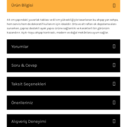
Ürün Bilgisi
44 cm çapındaki yuvarlak tablası ve 61 cm yüksekliğiyle tasarlanan bu ahşap yan sehpa,
hem servis hem de dekoratif kullanım için idealdir. Orta ve alt rafları ek depolama alanı
sunarken, çapraz destekli ayak yapısı ürüne sağlamlık ve karakterli bir görünüm
kazandırır. Açık–koyu ahşap kontrastı, modern ve doğal mekânlara uyum sağlar.
Yorumlar
Soru & Cevap
Bu ürüne ilk yorumu siz yapın!
Taksit Seçenekleri
YORUM YAZ
Ürün hakkında henüz soru sorulmamış.
Önerileriniz
SORU SOR
Bu ürünün fiyat bilgisi, resim, ürün açıklamalarında ve diğer
Alışveriş Deneyimi
konularda yetersiz gördüğünüz noktaları öneri formunu kullanarak