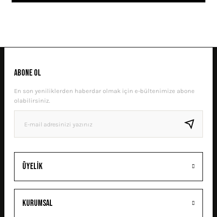
tarafımıza iletebilirsiniz.
Görüş ve önerileriniz için teşekkür ederiz.
Sitemize ilk yorumu siz yapın!
Ürün resmi kalitesiz, bozuk veya görüntülenemiyor.
Ürün açıklamasında eksik bilgiler bulunuyor.
DENEYIMINI PAYLAŞ
Ürün bilgilerinde hatalar bulunuyor.
ABONE OL
Ürün fiyatı diğer sitelerden daha pahalı.
En son yeniliklerden haberdar olmak için e-bültenimize abone
Bu ürüne benzer farklı alternatifler olmalı.
olabilirsiniz.
GÖNDER
Üyelik
Kurumsal