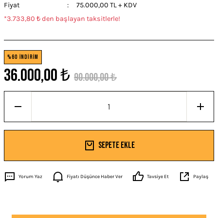
Fiyat
75.000,00 TL + KDV
*3.733,80 ₺ den başlayan taksitlerle!
%60 İNDİRİM
36.000,00 ₺
90.000,00 ₺
Sepete Ekle
Yorum Yaz
Fiyatı Düşünce Haber Ver
Tavsiye Et
Paylaş