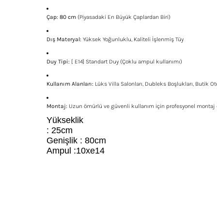
Çap:
80 cm
(Piyasadaki En Büyük Çaplardan Biri)
Dış Materyal:
Yüksek Yoğunluklu, Kaliteli İşlenmiş Tüy
Duy Tipi:
[ E14] Standart Duy (Çoklu ampul kullanımı)
Kullanım Alanları:
Lüks Villa Salonları, Dubleks Boşlukları, Butik Ot
Montaj:
Uzun ömürlü ve güvenli kullanım için profesyonel montaj ön
Yükseklik
: 25cm
Genişlik : 80cm
Ampul :10xe14
Bu ürünün fiyat bilgisi, resim, ürün açıklamalarında ve diğe
Görüş ve önerileriniz için teşekkür ederiz.
Ürün resmi kalitesiz, bozuk veya görüntülenemiyor.