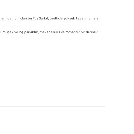
erinden biri olan bu Tüy Sarkıt, özellikle
yüksek tavanlı villalar
,
z, yumuşak ve loş parlaklık, mekana lüks ve romantik bir derinlik