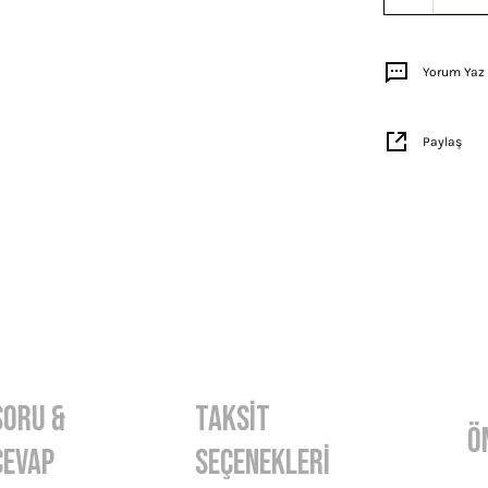
Yorum Yaz
Paylaş
Soru &
Taksit
Ö
Cevap
Seçenekleri