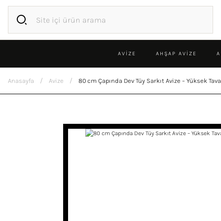
AVİZE
AHŞAP AVIZE
A
Anasayfa
Avize
80 cm Çapında Dev Tüy Sarkıt Avize – Yüksek Tav