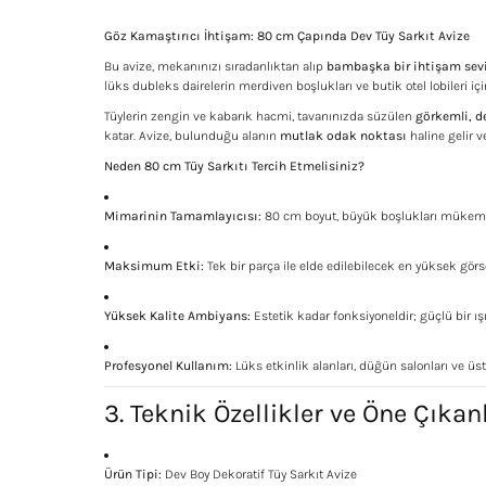
Göz Kamaştırıcı İhtişam: 80 cm Çapında Dev Tüy Sarkıt Avize
Bu avize, mekanınızı sıradanlıktan alıp
bambaşka bir ihtişam sev
lüks dubleks dairelerin merdiven boşlukları ve butik otel lobileri içi
Tüylerin zengin ve kabarık hacmi, tavanınızda süzülen
görkemli, de
katar. Avize, bulunduğu alanın
mutlak odak noktası
haline gelir v
Neden 80 cm Tüy Sarkıtı Tercih Etmelisiniz?
Mimarinin Tamamlayıcısı:
80 cm boyut, büyük boşlukları mükemme
Maksimum Etki:
Tek bir parça ile elde edilebilecek en yüksek görsel
Yüksek Kalite Ambiyans:
Estetik kadar fonksiyoneldir; güçlü bir ı
Profesyonel Kullanım:
Lüks etkinlik alanları, düğün salonları ve üst
3. Teknik Özellikler ve Öne Çıkan
Ürün Tipi:
Dev Boy Dekoratif Tüy Sarkıt Avize