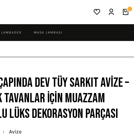
LAMBADER
MASA LAMBASI
Çapında Dev Tüy Sarkıt Avize –
 Tavanlar İçin Muazzam
u Lüks Dekorasyon Parçası
Avize