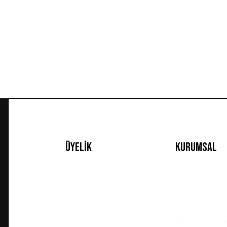
Ürün açıklamasında eksik bilgiler bulunuyor.
Ürün bilgilerinde hatalar bulunuyor.
Ürün fiyatı diğer sitelerden daha pahalı.
Bu ürüne benzer farklı alternatifler olmalı.
Üyelik
Kurumsal
Yeni Üyelik
İletişim
Üye Girişi
İletişim Formu
Şifremi Unuttum
Havale Bildirim F