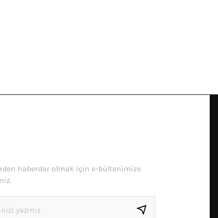
erden haberdar olmak için e-bültenimize
niz.