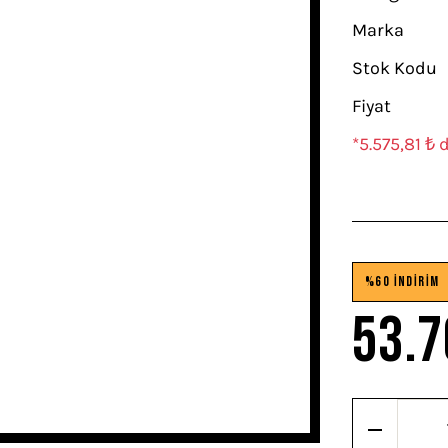
Marka
Stok Kodu
Fiyat
*5.575,81 ₺ 
%60 İNDİRİM
53.7