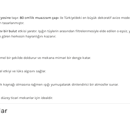
iyesine
taşır.
80 cm'lik muazzam çapı
ile Türkiye'deki en büyük dekoratif avize modell
n tasarlanmıştır.
v bir bulut
etkisi yaratır. Işığın tüylerin arasından filtrelenmesiyle elde edilen o eşsi
e gören herkesin hayranlığını kazanır.
l bir şekilde doldurur ve mekana mimari bir denge katar.
 etkiyi ve lüks algısını sağlar.
şık kaynağı olmasına rağmen ışığı yumuşatarak dinlendirici bir atmosfer sunar.
 düzey ticari mekanlar için idealdir.
lar