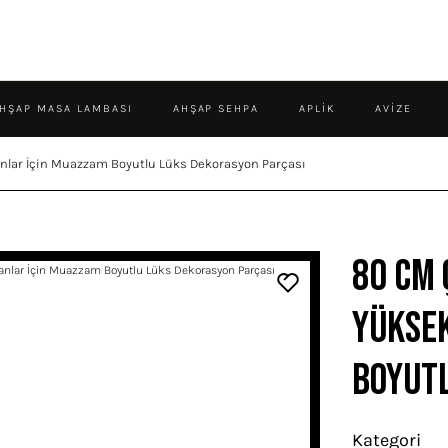
HŞAP MASA LAMBASI
AHŞAP SEHPA
APLIK
AVIZE
anlar İçin Muazzam Boyutlu Lüks Dekorasyon Parçası
80 cm 
Yüksek
Boyutl
Kategori