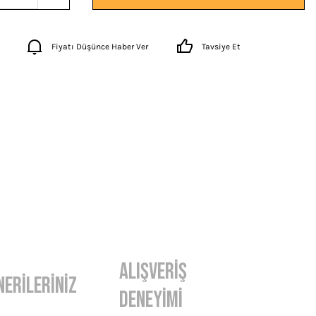
Fiyatı Düşünce Haber Ver
Tavsiye Et
Alışveriş
nerileriniz
Deneyimi