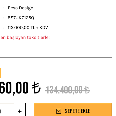
Besa Design
8S7UKZ125Q
112.000,00 TL + KDV
den başlayan taksitlerle!
60,00 ₺
134.400,00 ₺
Sepete Ekle