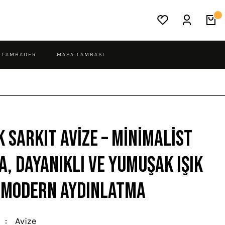
LAMBADER
MASA LAMBASI
k Sarkıt Avize – Minimalist
, Dayanıklı ve Yumuşak Işık
 Modern Aydınlatma
Avize