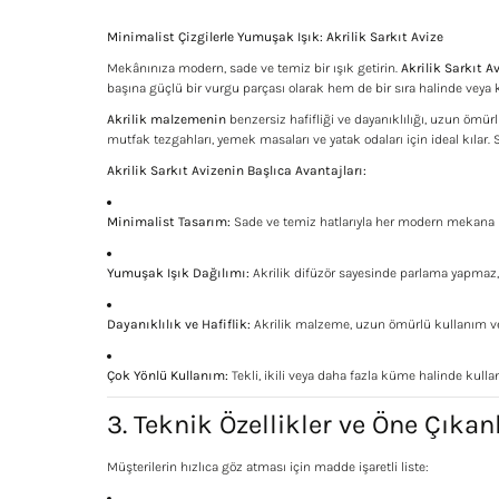
Minimalist Çizgilerle Yumuşak Işık: Akrilik Sarkıt Avize
Mekânınıza modern, sade ve temiz bir ışık getirin.
Akrilik Sarkıt A
başına güçlü bir vurgu parçası olarak hem de bir sıra halinde veya
Akrilik malzemenin
benzersiz hafifliği ve dayanıklılığı, uzun ömürl
mutfak tezgahları, yemek masaları ve yatak odaları için ideal kıla
Akrilik Sarkıt Avizenin Başlıca Avantajları:
Minimalist Tasarım:
Sade ve temiz hatlarıyla her modern mekana 
Yumuşak Işık Dağılımı:
Akrilik difüzör sayesinde parlama yapmaz, 
Dayanıklılık ve Hafiflik:
Akrilik malzeme, uzun ömürlü kullanım ve
Çok Yönlü Kullanım:
Tekli, ikili veya daha fazla küme halinde kull
3. Teknik Özellikler ve Öne Çıkan
Müşterilerin hızlıca göz atması için madde işaretli liste: