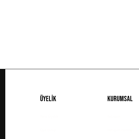
Ürün resmi kalitesiz, bozuk veya görüntülenemiyor.
Ürün açıklamasında eksik bilgiler bulunuyor.
Ürün bilgilerinde hatalar bulunuyor.
Ürün fiyatı diğer sitelerden daha pahalı.
Bu ürüne benzer farklı alternatifler olmalı.
Üyelik
Kurumsal
Yeni Üyelik
İletişim
Üye Girişi
İletişim Formu