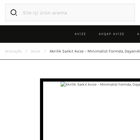
AVİZE
AHŞAP AVIZE
A
Anasayfa
Avize
Akrilik Sarkıt Avize – Minimalist Formda, Dayan