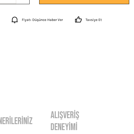
Fiyatı Düşünce Haber Ver
Tavsiye Et
Alışveriş
nerileriniz
Deneyimi