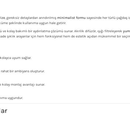
vize
, gereksiz detaylardan arındırılmış
minimalist formu
sayesinde her türlü çağdaş 
 küme şeklinde kullanıma uygun hale getirir.
ü ve kolay bakımlı bir aydınlatma çözümü sunar. Akrilik difüzör, ışığı filtreleyerek
yum
r. Sade şıklık arayanlar için hem fonksiyonel hem de estetik açıdan mükemmel bir seçim
kolayca uyum sağlar.
rahat bir ambiyans oluşturur.
 kolay montaj avantajı sunar.
anıma uygundur.
lar