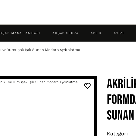
HŞAP MASA LAMBASI
AHŞAP SEHPA
APLIK
AVIZE
ıklı ve Yumuşak Işık Sunan Modern Aydınlatma
Akrili
Formda
Sunan
Kategori