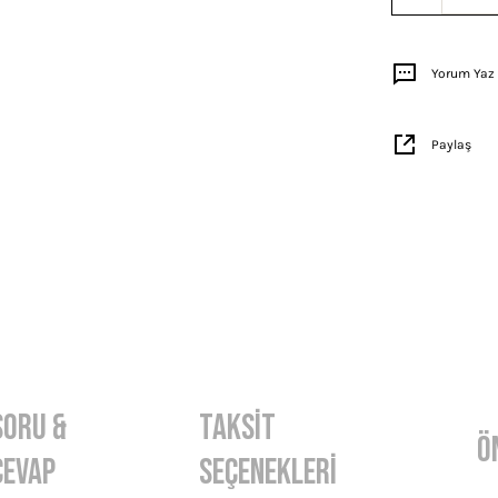
Yorum Yaz
Paylaş
Soru &
Taksit
Ö
Cevap
Seçenekleri