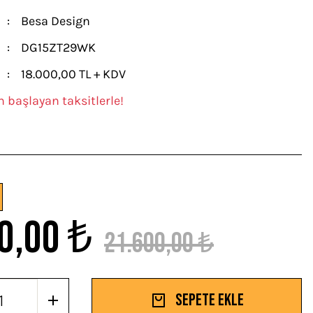
Besa Design
DG15ZT29WK
18.000,00 TL + KDV
n başlayan taksitlerle!
0,00 ₺
21.600,00 ₺
Sepete Ekle