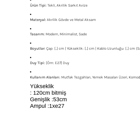
Ürün Tipi:
Tekli, Akrilik Sarkıt Avize
Materyal:
Akrilik Gövde ve Metal Aksam
Tasarım:
Modern, Minimalist, Sade
Boyutlar:
Çap: [..] cm | Yükseklik: [..] cm | Kablo Uzunluğu: [..] cm (
Duy Tipi:
[Örn: E27] Duy
Kullanım Alanları:
Mutfak Tezgahları, Yemek Masaları Üzeri, Komodin 
Yükseklik
: 120cm bitmiş
Genişlik :53cm
Ampul :1xe27
Bu ürünün fiyat bilgisi, resim, ürün açıklamalarında ve diğe
Görüş ve önerileriniz için teşekkür ederiz.