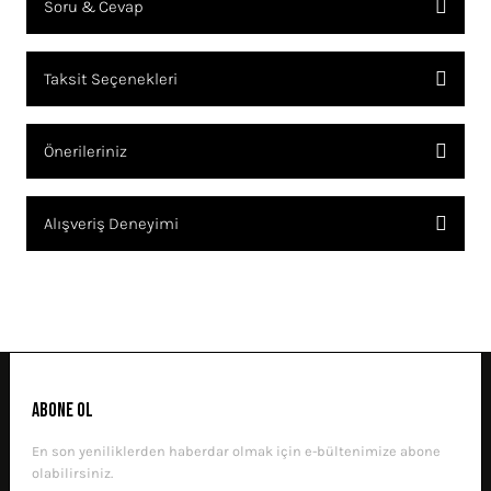
Soru & Cevap
Bu ürüne ilk yorumu siz yapın!
Taksit Seçenekleri
YORUM YAZ
Ürün hakkında henüz soru sorulmamış.
Önerileriniz
SORU SOR
Bu ürünün fiyat bilgisi, resim, ürün açıklamalarında ve diğer
Alışveriş Deneyimi
konularda yetersiz gördüğünüz noktaları öneri formunu kullanarak
tarafımıza iletebilirsiniz.
Görüş ve önerileriniz için teşekkür ederiz.
Sitemize ilk yorumu siz yapın!
Ürün resmi kalitesiz, bozuk veya görüntülenemiyor.
Ürün açıklamasında eksik bilgiler bulunuyor.
DENEYIMINI PAYLAŞ
Ürün bilgilerinde hatalar bulunuyor.
ABONE OL
Ürün fiyatı diğer sitelerden daha pahalı.
En son yeniliklerden haberdar olmak için e-bültenimize abone
Bu ürüne benzer farklı alternatifler olmalı.
olabilirsiniz.