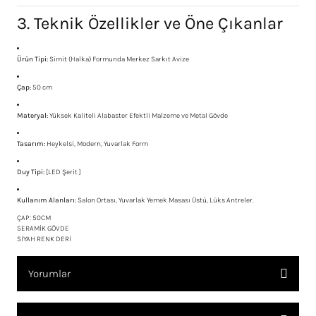
3. Teknik Özellikler ve Öne Çıkanlar
Ürün Tipi:
Simit (Halka) Formunda Merkez Sarkıt Avize
Çap:
50 cm
Materyal:
Yüksek Kaliteli Alabaster Efektli Malzeme ve Metal Gövde
Tasarım:
Heykelsi, Modern, Yuvarlak Form
Duy Tipi:
[LED Şerit ]
Kullanım Alanları:
Salon Ortası, Yuvarlak Yemek Masası Üstü, Lüks Antreler.
ÇAP: 50CM
SERAMİK GÖVDE
SİYAH RENK DERİ
Yorumlar