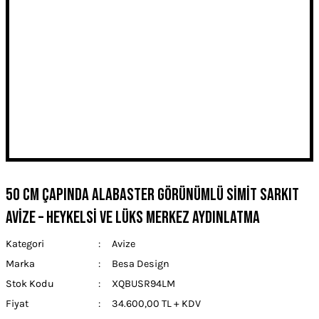
50 cm Çapında Alabaster Görünümlü Simit Sarkıt
Avize – Heykelsi ve Lüks Merkez Aydınlatma
Kategori
Avize
Marka
Besa Design
Stok Kodu
XQBUSR94LM
Fiyat
34.600,00 TL + KDV