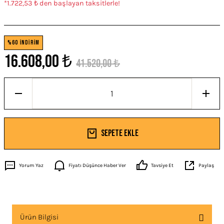
*1.722,53 ₺ den başlayan taksitlerle!
%60 İNDİRİM
16.608,00 ₺
41.520,00 ₺
Sepete Ekle
Yorum Yaz
Fiyatı Düşünce Haber Ver
Tavsiye Et
Paylaş
Ürün Bilgisi