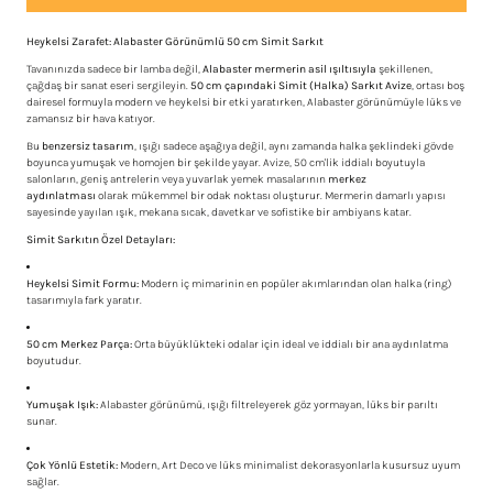
Heykelsi Zarafet: Alabaster Görünümlü 50 cm Simit Sarkıt
Tavanınızda sadece bir lamba değil,
Alabaster mermerin asil ışıltısıyla
şekillenen,
çağdaş bir sanat eseri sergileyin.
50 cm çapındaki Simit (Halka) Sarkıt Avize
, ortası boş
dairesel formuyla modern ve heykelsi bir etki yaratırken, Alabaster görünümüyle lüks ve
zamansız bir hava katıyor.
Bu
benzersiz tasarım
, ışığı sadece aşağıya değil, aynı zamanda halka şeklindeki gövde
boyunca yumuşak ve homojen bir şekilde yayar. Avize, 50 cm'lik iddialı boyutuyla
salonların, geniş antrelerin veya yuvarlak yemek masalarının
merkez
aydınlatması
olarak mükemmel bir odak noktası oluşturur. Mermerin damarlı yapısı
sayesinde yayılan ışık, mekana sıcak, davetkar ve sofistike bir ambiyans katar.
Simit Sarkıtın Özel Detayları:
Heykelsi Simit Formu:
Modern iç mimarinin en popüler akımlarından olan halka (ring)
tasarımıyla fark yaratır.
50 cm Merkez Parça:
Orta büyüklükteki odalar için ideal ve iddialı bir ana aydınlatma
boyutudur.
Yumuşak Işık:
Alabaster görünümü, ışığı filtreleyerek göz yormayan, lüks bir parıltı
sunar.
Çok Yönlü Estetik:
Modern, Art Deco ve lüks minimalist dekorasyonlarla kusursuz uyum
sağlar.