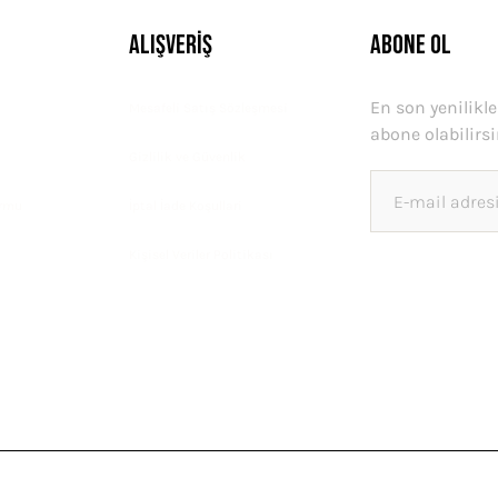
Alışveriş
ABONE OL
En son yenilikl
Mesafeli Satış Sözleşmesi
abone olabilirsi
Gizlilik ve Güvenlik
ormu
İptal İade Koşullari
Kişisel Veriler Politikası