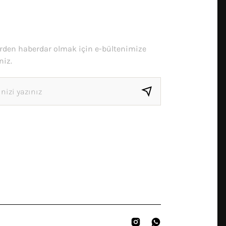
erden haberdar olmak için e-bültenimize
niz.