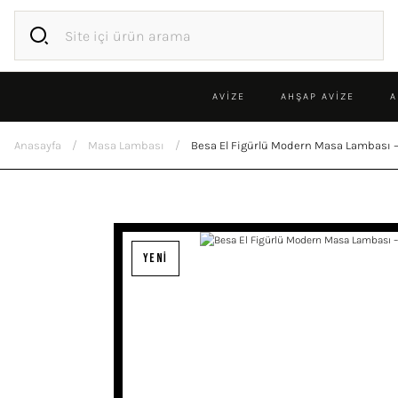
AVİZE
AHŞAP AVIZE
A
Anasayfa
Masa Lambası
Besa El Figürlü Modern Masa Lambası – 
YENİ