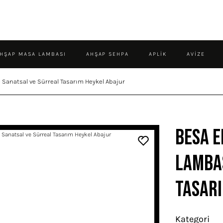
HŞAP MASA LAMBASI
AHŞAP SEHPA
APLIK
AVIZE
Sanatsal ve Sürreal Tasarım Heykel Abajur
Besa E
Lambas
Tasarı
Kategori