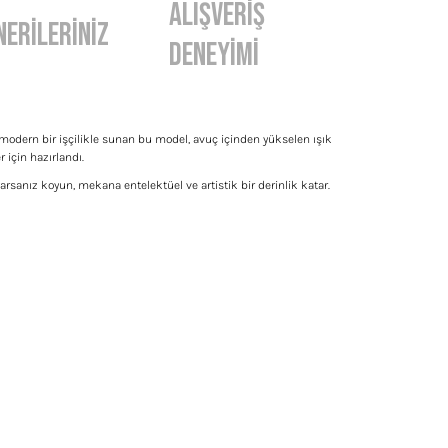
Alışveriş
nerileriniz
Deneyimi
nı modern bir işçilikle sunan bu model, avuç içinden yükselen ışık
için hazırlandı.
arsanız koyun, mekana entelektüel ve artistik bir derinlik katar.