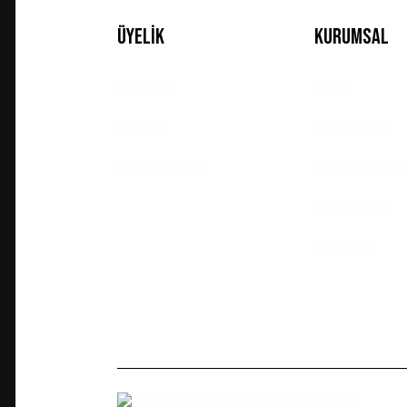
Üyelik
Kurumsal
Yeni Üyelik
İletişim
Üye Girişi
İletişim Formu
Şifremi Unuttum
Havale Bildirim F
Sipariş Sorgula
Kargo Takibi