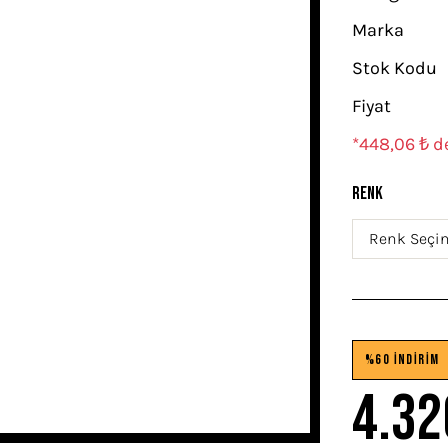
Marka
Stok Kodu
Fiyat
*448,06 ₺ d
Renk
%60 İNDİRİM
4.32