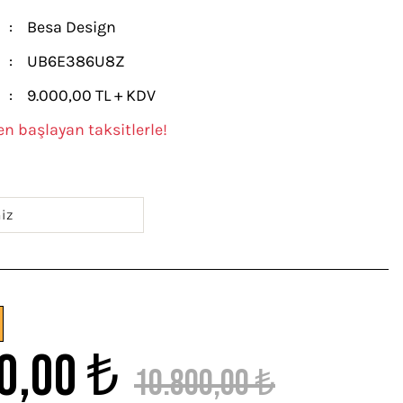
Besa Design
UB6E386U8Z
9.000,00 TL + KDV
en başlayan taksitlerle!
0,00 ₺
10.800,00 ₺