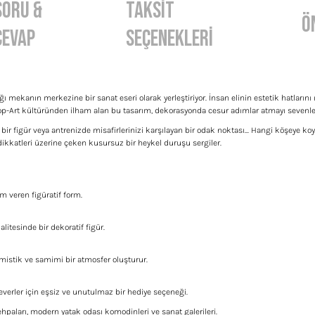
Soru &
Taksit
Ö
Cevap
Seçenekleri
şığı mekanın merkezine bir sanat eseri olarak yerleştiriyor. İnsan elinin estetik hatları
p-Art kültüründen ilham alan bu tasarım, dekorasyonda cesur adımlar atmayı sevenler 
ir figür veya antrenizde misafirlerinizi karşılayan bir odak noktası... Hangi köşeye koy
m dikkatleri üzerine çeken kusursuz bir heykel duruşu sergiler.
am veren figüratif form.
tesinde bir dekoratif figür.
mistik ve samimi bir atmosfer oluşturur.
verler için eşsiz ve unutulmaz bir hediye seçeneği.
 sehpaları, modern yatak odası komodinleri ve sanat galerileri.