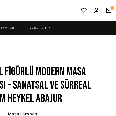
LAMBADER
MASA LAMBASI
l Figürlü Modern Masa
ı – Sanatsal ve Sürreal
m Heykel Abajur
Masa Lambası