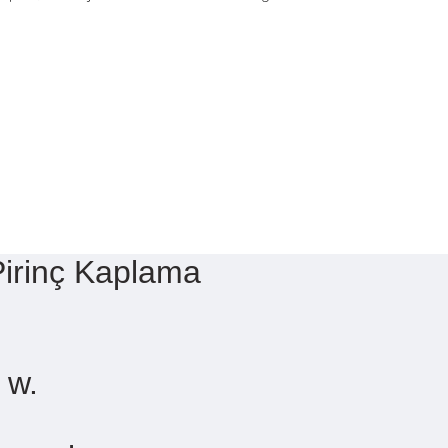
Pirinç Kaplama
 w.