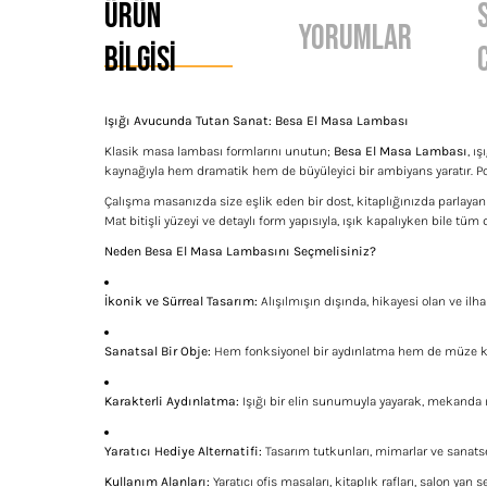
Ürün
Yorumlar
Bilgisi
Işığı Avucunda Tutan Sanat: Besa El Masa Lambası
Klasik masa lambası formlarını unutun;
Besa El Masa Lambası
, ı
kaynağıyla hem dramatik hem de büyüleyici bir ambiyans yaratır. Po
Çalışma masanızda size eşlik eden bir dost, kitaplığınızda parlayan b
Mat bitişli yüzeyi ve detaylı form yapısıyla, ışık kapalıyken bile tü
Neden Besa El Masa Lambasını Seçmelisiniz?
İkonik ve Sürreal Tasarım:
Alışılmışın dışında, hikayesi olan ve ilh
Sanatsal Bir Obje:
Hem fonksiyonel bir aydınlatma hem de müze kali
Karakterli Aydınlatma:
Işığı bir elin sunumuyla yayarak, mekanda 
Yaratıcı Hediye Alternatifi:
Tasarım tutkunları, mimarlar ve sanatse
Kullanım Alanları:
Yaratıcı ofis masaları, kitaplık rafları, salon yan