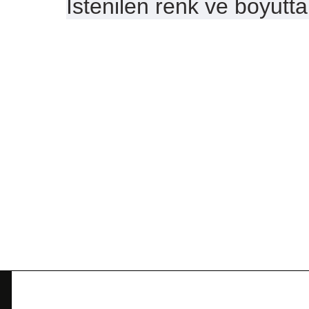
İstenilen renk ve boyutta
Bu ürünün fiyat bilgisi, resim, ürün açıklamalarında ve diğe
Görüş ve önerileriniz için teşekkür ederiz.
Ürün resmi kalitesiz, bozuk veya görüntülenemiyor.
Ürün açıklamasında eksik bilgiler bulunuyor.
Ürün bilgilerinde hatalar bulunuyor.
Ürün fiyatı diğer sitelerden daha pahalı.
Bu ürüne benzer farklı alternatifler olmalı.