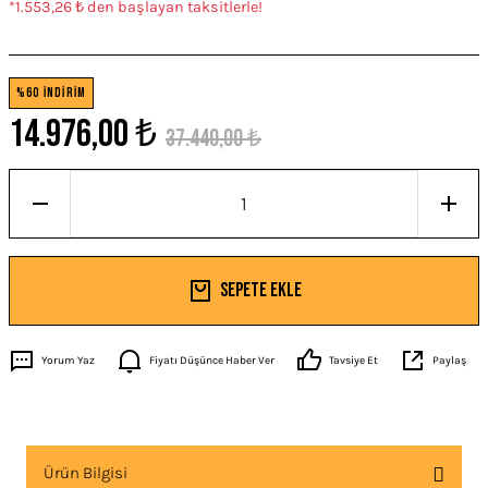
*1.553,26 ₺ den başlayan taksitlerle!
%60 İNDİRİM
14.976,00 ₺
37.440,00 ₺
Sepete Ekle
Yorum Yaz
Fiyatı Düşünce Haber Ver
Tavsiye Et
Paylaş
Ürün Bilgisi