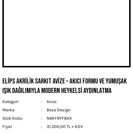
Elips Akrilik Sarkıt Avize – Akıcı Formu ve Yumuşak
Işık Dağılımıyla Modern Heykelsi Aydınlatma
Kategori
Avize
Marka
Besa Design
Stok Kodu
N6KF9YF8AX
Fiyat
31.200,00 TL + KDV