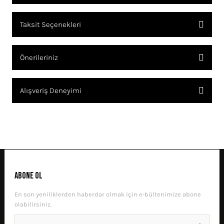
Bu ürüne ilk yorumu siz yapın!
Taksit Seçenekleri
YORUM YAZ
Ürün hakkında henüz soru sorulmamış.
Önerileriniz
SORU SOR
Bu ürünün fiyat bilgisi, resim, ürün açıklamalarında ve diğer
Alışveriş Deneyimi
konularda yetersiz gördüğünüz noktaları öneri formunu kullanarak
tarafımıza iletebilirsiniz.
Görüş ve önerileriniz için teşekkür ederiz.
Sitemize ilk yorumu siz yapın!
Ürün resmi kalitesiz, bozuk veya görüntülenemiyor.
Ürün açıklamasında eksik bilgiler bulunuyor.
DENEYIMINI PAYLAŞ
Ürün bilgilerinde hatalar bulunuyor.
ABONE OL
Ürün fiyatı diğer sitelerden daha pahalı.
En son yeniliklerden haberdar olmak için e-bültenimize abone
Bu ürüne benzer farklı alternatifler olmalı.
olabilirsiniz.