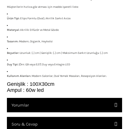
Müşterilerin hızlıca göz atması için madde işaretli liste:
Ürün Tipi:
Elips Formlu (Oval), Akrilik Sarkıt Avize
Materyal:
Akrilik Difüzör ve Metal Gövde
Tasarım:
Modern, Organik, Heykelsi
Boyutlar:
Uzunluk: [..] cm | Genişlik: [..] cm | Maksimum Sarkıt Uzunluğu: [..] cm
Duy Tipi:
[Örn: G9 veya E27] Duy veya Entegre LED
Kullanım Alanları:
Modern Salonlar, Oval Yemek Masaları, Resepsiyon Alanları.
Genişlik : 100X30cm
Ampul : 60w
led
Yorumlar
Soru & Cevap