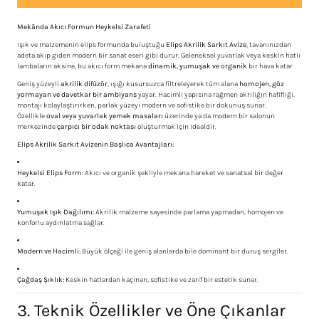
Mekânda Akıcı Formun Heykelsi Zarafeti
Işık ve malzemenin elips formunda buluştuğu
Elips Akrilik Sarkıt Avize
, tavanınızdan
adeta akıp giden modern bir sanat eseri gibi durur. Geleneksel yuvarlak veya keskin hatlı
lambaların aksine, bu akıcı form mekana
dinamik, yumuşak ve organik
bir hava katar.
Geniş yüzeyli
akrilik difüzör
, ışığı kusursuzca filtreleyerek tüm alana
homojen, göz
yormayan ve davetkar bir ambiyans
yayar. Hacimli yapısına rağmen akriliğin hafifliği,
montajı kolaylaştırırken, parlak yüzeyi modern ve sofistike bir dokunuş sunar.
Özellikle
oval veya yuvarlak yemek masaları
üzerinde ya da modern bir salonun
merkezinde
çarpıcı bir odak noktası
oluşturmak için idealdir.
Elips Akrilik Sarkıt Avizenin Başlıca Avantajları:
Heykelsi Elips Form:
Akıcı ve organik şekliyle mekana hareket ve sanatsal bir değer
katar.
Yumuşak Işık Dağılımı:
Akrilik malzeme sayesinde parlama yapmadan, homojen ve
konforlu aydınlatma sağlar.
Modern ve Hacimli:
Büyük ölçeği ile geniş alanlarda bile dominant bir duruş sergiler.
Çağdaş Şıklık:
Keskin hatlardan kaçınan, sofistike ve zarif bir estetik sunar.
3. Teknik Özellikler ve Öne Çıkanlar