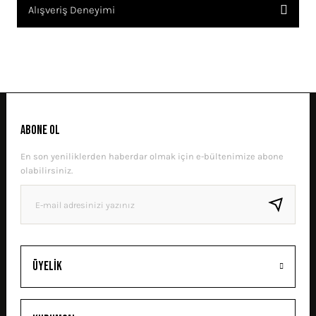
Bu ürünün fiyat bilgisi, resim, ürün açıklamalarında ve diğer
Alışveriş Deneyimi
konularda yetersiz gördüğünüz noktaları öneri formunu kullanarak
tarafımıza iletebilirsiniz.
Görüş ve önerileriniz için teşekkür ederiz.
Sitemize ilk yorumu siz yapın!
Ürün resmi kalitesiz, bozuk veya görüntülenemiyor.
Ürün açıklamasında eksik bilgiler bulunuyor.
DENEYIMINI PAYLAŞ
Ürün bilgilerinde hatalar bulunuyor.
ABONE OL
Ürün fiyatı diğer sitelerden daha pahalı.
En son yeniliklerden haberdar olmak için e-bültenimize abone
Bu ürüne benzer farklı alternatifler olmalı.
olabilirsiniz.
GÖNDER
Üyelik