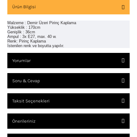
Ürün Bilgisi
Malzeme : Demir Üzeri Pirinç Kaplama
Yükseklik : 170cm
Genişlik : 36cm
Ampul : 3x E27, max. 40 w.
Renk: Pirinç Kaplama
İstenilen renk ve boyutta yapılır.
Yorumlar
Soru & Cevap
Bu ürüne ilk yorumu siz yapın!
Taksit Seçenekleri
YORUM YAZ
Ürün hakkında henüz soru sorulmamış.
Önerileriniz
SORU SOR