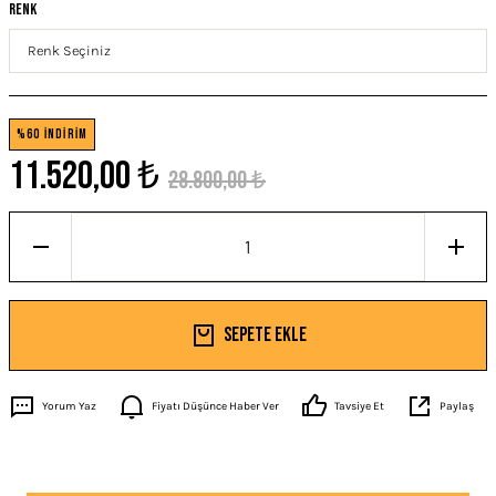
Renk
%60 İNDİRİM
11.520,00 ₺
28.800,00 ₺
Sepete Ekle
Yorum Yaz
Fiyatı Düşünce Haber Ver
Tavsiye Et
Paylaş