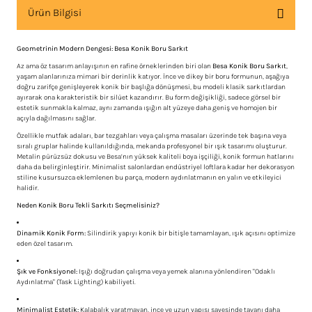
Ürün Bilgisi
Geometrinin Modern Dengesi: Besa Konik Boru Sarkıt
Az ama öz tasarım anlayışının en rafine örneklerinden biri olan
Besa Konik Boru Sarkıt
,
yaşam alanlarınıza mimari bir derinlik katıyor. İnce ve dikey bir boru formunun, aşağıya
doğru zarifçe genişleyerek konik bir başlığa dönüşmesi, bu modeli klasik sarkıtlardan
ayırarak ona karakteristik bir silüet kazandırır. Bu form değişikliği, sadece görsel bir
estetik sunmakla kalmaz, aynı zamanda ışığın alt yüzeye daha geniş ve homojen bir
açıyla dağılmasını sağlar.
Özellikle mutfak adaları, bar tezgahları veya çalışma masaları üzerinde tek başına veya
sıralı gruplar halinde kullanıldığında, mekanda profesyonel bir ışık tasarımı oluşturur.
Metalin pürüzsüz dokusu ve Besa’nın yüksek kaliteli boya işçiliği, konik formun hatlarını
daha da belirginleştirir. Minimalist salonlardan endüstriyel loftlara kadar her dekorasyon
stiline kusursuzca eklemlenen bu parça, modern aydınlatmanın en yalın ve etkileyici
halidir.
Neden Konik Boru Tekli Sarkıtı Seçmelisiniz?
Dinamik Konik Form:
Silindirik yapıyı konik bir bitişle tamamlayan, ışık açısını optimize
eden özel tasarım.
Şık ve Fonksiyonel:
Işığı doğrudan çalışma veya yemek alanına yönlendiren "Odaklı
Aydınlatma" (Task Lighting) kabiliyeti.
Minimalist Estetik:
Kalabalık yaratmayan, ince ve uzun yapısı sayesinde tavanı daha