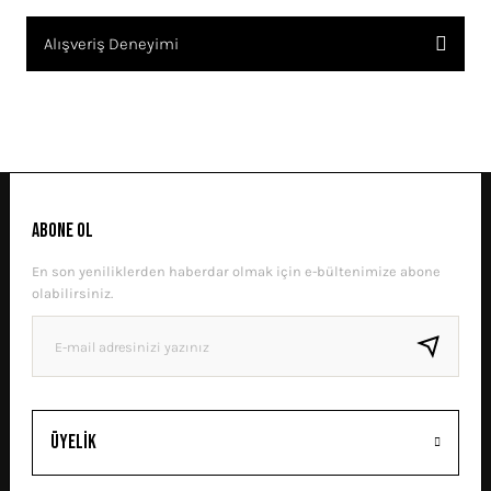
Bu ürünün fiyat bilgisi, resim, ürün açıklamalarında ve diğer
Alışveriş Deneyimi
konularda yetersiz gördüğünüz noktaları öneri formunu kullanarak
tarafımıza iletebilirsiniz.
Görüş ve önerileriniz için teşekkür ederiz.
Sitemize ilk yorumu siz yapın!
Ürün resmi kalitesiz, bozuk veya görüntülenemiyor.
Ürün açıklamasında eksik bilgiler bulunuyor.
DENEYIMINI PAYLAŞ
Ürün bilgilerinde hatalar bulunuyor.
ABONE OL
Ürün fiyatı diğer sitelerden daha pahalı.
En son yeniliklerden haberdar olmak için e-bültenimize abone
Bu ürüne benzer farklı alternatifler olmalı.
olabilirsiniz.
GÖNDER
Üyelik