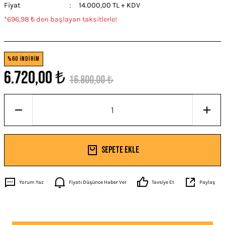
Fiyat
14.000,00 TL + KDV
*696,98 ₺ den başlayan taksitlerle!
%60 İNDİRİM
6.720,00 ₺
16.800,00 ₺
Sepete Ekle
Yorum Yaz
Fiyatı Düşünce Haber Ver
Tavsiye Et
Paylaş