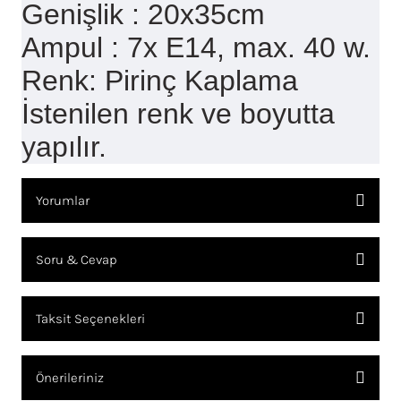
Genişlik : 20x35cm
Ampul : 7x E14, max. 40 w.
Renk: Pirinç Kaplama
İstenilen renk ve boyutta
yapılır.
Yorumlar
Soru & Cevap
Bu ürüne ilk yorumu siz yapın!
Taksit Seçenekleri
YORUM YAZ
Ürün hakkında henüz soru sorulmamış.
Önerileriniz
SORU SOR