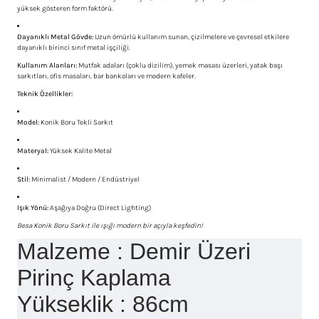
yüksek gösteren form faktörü.
Dayanıklı Metal Gövde:
Uzun ömürlü kullanım sunan, çizilmelere ve çevresel etkilere
dayanıklı birinci sınıf metal işçiliği.
Kullanım Alanları:
Mutfak adaları (çoklu dizilim), yemek masası üzerleri, yatak başı
sarkıtları, ofis masaları, bar bankoları ve modern kafeler.
Teknik Özellikler:
Model:
Konik Boru Tekli Sarkıt
Materyal:
Yüksek Kalite Metal
Stil:
Minimalist / Modern / Endüstriyel
Işık Yönü:
Aşağıya Doğru (Direct Lighting)
Besa Konik Boru Sarkıt ile ışığı modern bir açıyla keşfedin!
Malzeme : Demir Üzeri
Pirinç Kaplama
Yükseklik : 86cm