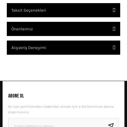
Taksit Seçenekleri
YORUM YAZ
Ürün hakkında henüz soru sorulmamış.
Önerileriniz
SORU SOR
Bu ürünün fiyat bilgisi, resim, ürün açıklamalarında ve diğer
Alışveriş Deneyimi
konularda yetersiz gördüğünüz noktaları öneri formunu kullanarak
tarafımıza iletebilirsiniz.
Görüş ve önerileriniz için teşekkür ederiz.
Sitemize ilk yorumu siz yapın!
Ürün resmi kalitesiz, bozuk veya görüntülenemiyor.
Ürün açıklamasında eksik bilgiler bulunuyor.
DENEYIMINI PAYLAŞ
Ürün bilgilerinde hatalar bulunuyor.
ABONE OL
Ürün fiyatı diğer sitelerden daha pahalı.
En son yeniliklerden haberdar olmak için e-bültenimize abone
Bu ürüne benzer farklı alternatifler olmalı.
olabilirsiniz.