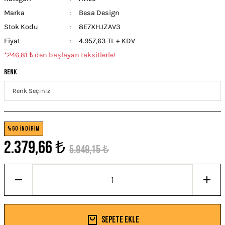
Marka
Besa Design
Stok Kodu
8E7XHJZAV3
Fiyat
4.957,63 TL + KDV
*246,81 ₺ den başlayan taksitlerle!
Renk
%60 İNDİRİM
2.379,66 ₺
5.949,15 ₺
Sepete Ekle