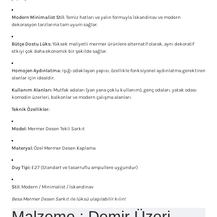
Modern Minimalist Stil:
Temiz hatları ve yalın formuyla İskandinav ve modern
dekorasyon tarzlarına tam uyum sağlar.
Bütçe Dostu Lüks:
Yüksek maliyetli mermer ürünlere alternatif olarak, aynı dekoratif
etkiyi çok daha ekonomik bir şekilde sağlar.
Homojen Aydınlatma:
Işığı odaklayan yapısı, özellikle fonksiyonel aydınlatma gerektiren
alanlar için idealdir.
Kullanım Alanları:
Mutfak adaları (yan yana çoklu kullanım), genç odaları, yatak odası
komodin üzerleri, balkonlar ve modern çalışma alanları.
Teknik Özellikler:
Model:
Mermer Desen Tekli Sarkıt
Materyal:
Özel Mermer Desen Kaplama
Duy Tipi:
E27 (Standart ve tasarruflu ampullere uygundur)
Stil:
Modern / Minimalist / İskandinav
Besa Mermer Desen Sarkıt ile lüksü ulaşılabilir kılın!
Malzeme : Demir Üzeri