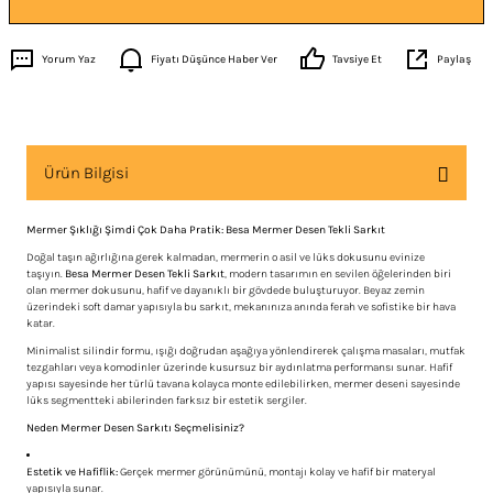
Yorum Yaz
Fiyatı Düşünce Haber Ver
Tavsiye Et
Paylaş
Ürün Bilgisi
Mermer Şıklığı Şimdi Çok Daha Pratik: Besa Mermer Desen Tekli Sarkıt
Doğal taşın ağırlığına gerek kalmadan, mermerin o asil ve lüks dokusunu evinize
taşıyın.
Besa Mermer Desen Tekli Sarkıt
, modern tasarımın en sevilen öğelerinden biri
olan mermer dokusunu, hafif ve dayanıklı bir gövdede buluşturuyor. Beyaz zemin
üzerindeki soft damar yapısıyla bu sarkıt, mekanınıza anında ferah ve sofistike bir hava
katar.
Minimalist silindir formu, ışığı doğrudan aşağıya yönlendirerek çalışma masaları, mutfak
tezgahları veya komodinler üzerinde kusursuz bir aydınlatma performansı sunar. Hafif
yapısı sayesinde her türlü tavana kolayca monte edilebilirken, mermer deseni sayesinde
lüks segmentteki abilerinden farksız bir estetik sergiler.
Neden Mermer Desen Sarkıtı Seçmelisiniz?
Estetik ve Hafiflik:
Gerçek mermer görünümünü, montajı kolay ve hafif bir materyal
yapısıyla sunar.