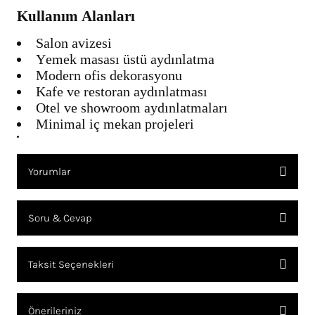
Kullanım Alanları
Salon avizesi
Yemek masası üstü aydınlatma
Modern ofis dekorasyonu
Kafe ve restoran aydınlatması
Otel ve showroom aydınlatmaları
Minimal iç mekan projeleri
Yorumlar
Soru & Cevap
Bu ürüne ilk yorumu siz yapın!
Taksit Seçenekleri
YORUM YAZ
Ürün hakkında henüz soru sorulmamış.
Önerileriniz