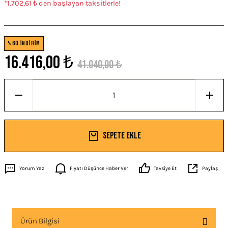
*1.702,61 ₺ den başlayan taksitlerle!
%60 İNDİRİM
16.416,00 ₺
41.040,00 ₺
Sepete Ekle
Yorum Yaz
Fiyatı Düşünce Haber Ver
Tavsiye Et
Paylaş
Ürün Bilgisi