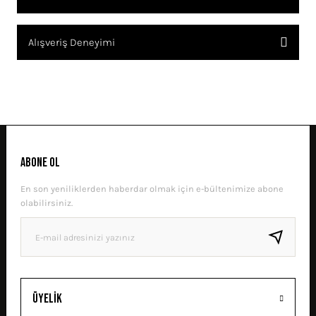
SORU SOR
Bu ürünün fiyat bilgisi, resim, ürün açıklamalarında ve diğer
Alışveriş Deneyimi
konularda yetersiz gördüğünüz noktaları öneri formunu kullanarak
tarafımıza iletebilirsiniz.
Görüş ve önerileriniz için teşekkür ederiz.
Sitemize ilk yorumu siz yapın!
Ürün resmi kalitesiz, bozuk veya görüntülenemiyor.
Ürün açıklamasında eksik bilgiler bulunuyor.
DENEYIMINI PAYLAŞ
Ürün bilgilerinde hatalar bulunuyor.
ABONE OL
Ürün fiyatı diğer sitelerden daha pahalı.
En son yeniliklerden haberdar olmak için e-bültenimize abone
Bu ürüne benzer farklı alternatifler olmalı.
olabilirsiniz.
GÖNDER
Üyelik