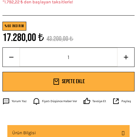
*1.792,22 ₺ den başlayan taksitlerle!
%60 İNDİRİM
17.280,00 ₺
43.200,00 ₺
Sepete Ekle
Yorum Yaz
Fiyatı Düşünce Haber Ver
Tavsiye Et
Paylaş
Ürün Bilgisi