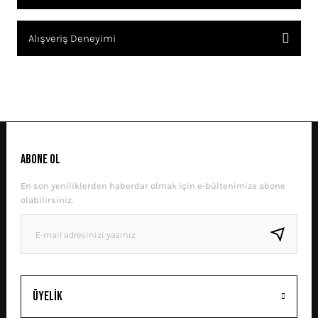
SORU SOR
Bu ürünün fiyat bilgisi, resim, ürün açıklamalarında ve diğer
Alışveriş Deneyimi
konularda yetersiz gördüğünüz noktaları öneri formunu kullanarak
tarafımıza iletebilirsiniz.
Görüş ve önerileriniz için teşekkür ederiz.
Sitemize ilk yorumu siz yapın!
Ürün resmi kalitesiz, bozuk veya görüntülenemiyor.
Ürün açıklamasında eksik bilgiler bulunuyor.
DENEYIMINI PAYLAŞ
Ürün bilgilerinde hatalar bulunuyor.
ABONE OL
Ürün fiyatı diğer sitelerden daha pahalı.
En son yeniliklerden haberdar olmak için e-bültenimize abone
Bu ürüne benzer farklı alternatifler olmalı.
olabilirsiniz.
GÖNDER
Üyelik