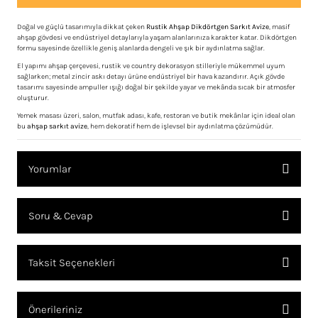
Doğal ve güçlü tasarımıyla dikkat çeken
Rustik Ahşap Dikdörtgen Sarkıt Avize
, masif
ahşap gövdesi ve endüstriyel detaylarıyla yaşam alanlarınıza karakter katar. Dikdörtgen
formu sayesinde özellikle geniş alanlarda dengeli ve şık bir aydınlatma sağlar.
El yapımı ahşap çerçevesi, rustik ve country dekorasyon stilleriyle mükemmel uyum
sağlarken; metal zincir askı detayı ürüne endüstriyel bir hava kazandırır. Açık gövde
tasarımı sayesinde ampuller ışığı doğal bir şekilde yayar ve mekânda sıcak bir atmosfer
oluşturur.
Yemek masası üzeri, salon, mutfak adası, kafe, restoran ve butik mekânlar için ideal olan
bu
ahşap sarkıt avize
, hem dekoratif hem de işlevsel bir aydınlatma çözümüdür.
Yorumlar
Soru & Cevap
Bu ürüne ilk yorumu siz yapın!
Taksit Seçenekleri
YORUM YAZ
Ürün hakkında henüz soru sorulmamış.
Önerileriniz