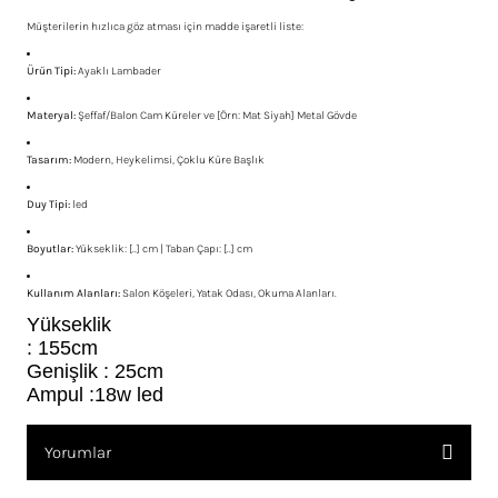
Müşterilerin hızlıca göz atması için madde işaretli liste:
Ürün Tipi:
Ayaklı Lambader
Materyal:
Şeffaf/Balon Cam Küreler ve [Örn: Mat Siyah] Metal Gövde
Tasarım:
Modern, Heykelimsi, Çoklu Küre Başlık
Duy Tipi:
led
Boyutlar:
Yükseklik: [..] cm | Taban Çapı: [..] cm
Kullanım Alanları:
Salon Köşeleri, Yatak Odası, Okuma Alanları.
Yükseklik
: 155cm
Genişlik : 25cm
Ampul :18w led
Yorumlar