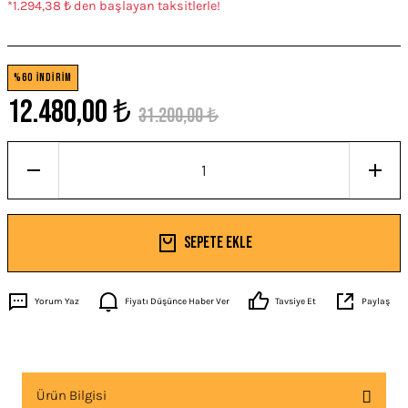
*1.294,38 ₺ den başlayan taksitlerle!
%60 İNDİRİM
12.480,00 ₺
31.200,00 ₺
Sepete Ekle
Yorum Yaz
Fiyatı Düşünce Haber Ver
Tavsiye Et
Paylaş
Ürün Bilgisi