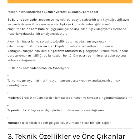
Mekanınızın Köşelerinde Süzülen Zarafet: Su Balonu Lambader
Su Balonu Lambader
, modern ve heykelsi duruşuyla sadece bir ışık kaynağı değil, aynı
zamanda dekoratif bir sanat eseridir. Tıpkı sarkıt modelindeki gibi, ürünü
oluşturan
balon cam küreler
, ışığı yumuşak ve dağınık bir şekilde yayarak mekanda
huzurlu ve davetkar bir ambiyans oluşturur.
Ayaklı lambader formu sayesinde, özellikle oturma odanızın veya yatak
odanızın
aydınlatılması zor olan köşelerini
kolayca canlandırabilir, okuma
koltuğunuzun yanında ideal bir
görev ve atmosfer ışığı
sağlayabilirsiniz. Metalin sade
duruşu ve camın hafifliği, bu lambaderi her türlü modern ve minimalist dekorasyona
kolayca entegre eder.
Su Balonu Lambaderin Başlıca Avantajları:
Tamamlayıcı Aydınlatma:
Ana aydınlatmayı destekler, mekana katmanlı bir ışık
derinliği katar.
Modern Görsel Etki:
Cam küreler, lambadere dinamik ve havadar bir görünüm kazandırır.
Taşınabilirlik:
Kolayca yeri değiştirilebilir, dekorasyon esnekliği sunar.
Yumuşak Işık:
Köşelerde sert gölgeler oluşturmadan sıcak bir ışıltı sağlar.
3. Teknik Özellikler ve Öne Çıkanlar