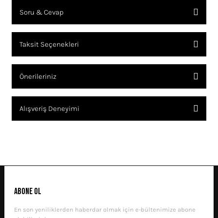
Soru & Cevap
Bu ürüne ilk yorumu siz yapın!
Taksit Seçenekleri
YORUM YAZ
Ürün hakkında henüz soru sorulmamış.
Önerileriniz
SORU SOR
Bu ürünün fiyat bilgisi, resim, ürün açıklamalarında ve diğer
Alışveriş Deneyimi
konularda yetersiz gördüğünüz noktaları öneri formunu kullanarak
tarafımıza iletebilirsiniz.
Görüş ve önerileriniz için teşekkür ederiz.
Sitemize ilk yorumu siz yapın!
Ürün resmi kalitesiz, bozuk veya görüntülenemiyor.
Ürün açıklamasında eksik bilgiler bulunuyor.
DENEYIMINI PAYLAŞ
Ürün bilgilerinde hatalar bulunuyor.
ABONE OL
Ürün fiyatı diğer sitelerden daha pahalı.
En son yeniliklerden haberdar olmak için e-bültenimize abone
Bu ürüne benzer farklı alternatifler olmalı.