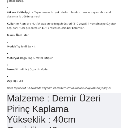
görsel duruş.
Yüksek Kalite İşçilik:
Taşın hassas bir şekilde formlandırılması ve dayanıklı metal
aksamlarla bütünleşmesi.
Kullanım Alanları:
Mutfak adaları ve tezgah üstleri (3’lü veya 5’li kombinasyon), yatak
başı sarkıtları, şık antreler, butik restoranların bar bölümleri.
Teknik Özellikler:
Model:
Taş Tekli Sarkıt
Materyal:
Doğal Taş & Metal Bitişler
Form:
Silindirik / Organik Modern
Duy Tipi:
Led
Besa Taş Sarkıt ile evinizde doğanın ve modernizmin kusursuz uyumunu yaşayın!
Malzeme : Demir Üzeri
Pirinç Kaplama
Yükseklik : 40cm