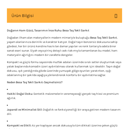
Ürün Bilgisi
Doğanın Ham Gücü, Tasarımın İnce Ruhu: Besa Taş Tekli Sarkıt
Doğadan ilham alan materyallerin modern mimariyle buluştuğu
Besa Taş Tekli Sarkıt
,
yaşam alanlarınıza derinlik ve karakter katıyor. Doğal taşın benzersiz dokusuna sahip
gövdesi, her bir ürünü kendine has kılan damar yapıları ve renk tonlarıyla adeta birer
sanat eseri sunar. Siyah veya pirinç detaylı askı takımıyla tamamlanan bu model, ham
materyalin ağırlığını modern bir zarafetle dengeler.
Kompakt ve güçlü formu sayesinde mutfak adaları üzerinde sıralı setler oluşturmak veya
yatak başlarında komodin üzeri aydınlatması olarak kullanmak için idealdir. Taşın doğal
dokusu, ışık yandığında gövde üzerinde yumuşak gölge oyunları yaratırken, ışığı
odaklanmış bir şekilde aşağıya yönlendirerek konforlu bir aydınlatma sağlar.
Neden Besa Taş Tekli Sarkıtı Seçmelisiniz?
Hakiki Doğal Doku:
Sentetik malzemelerin veremeyeceği gerçek taş hissi ve premium
ağırlık.
Japandi ve Minimalist Stil:
Doğallık ve fonksiyonelliği bir araya getiren modern tasarım
dili.
Kompakt ve Etkili:
Az yer kaplayan ancak dokusuyla tüm dikkati üzerine çeken güçlü