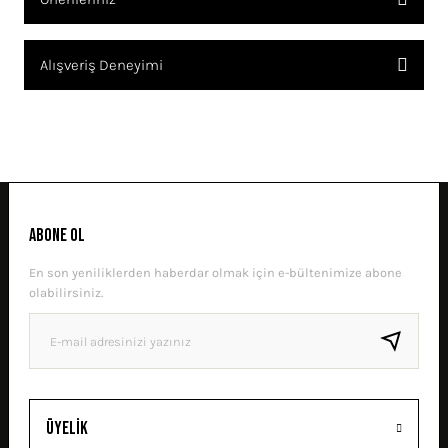
SORU SOR
Bu ürünün fiyat bilgisi, resim, ürün açıklamalarında ve diğer
Alışveriş Deneyimi
konularda yetersiz gördüğünüz noktaları öneri formunu kullanarak
tarafımıza iletebilirsiniz.
Görüş ve önerileriniz için teşekkür ederiz.
Sitemize ilk yorumu siz yapın!
Ürün resmi kalitesiz, bozuk veya görüntülenemiyor.
Ürün açıklamasında eksik bilgiler bulunuyor.
DENEYIMINI PAYLAŞ
Ürün bilgilerinde hatalar bulunuyor.
ABONE OL
Ürün fiyatı diğer sitelerden daha pahalı.
En son yeniliklerden haberdar olmak için e-bültenimize abone
Bu ürüne benzer farklı alternatifler olmalı.
olabilirsiniz.
GÖNDER
Üyelik