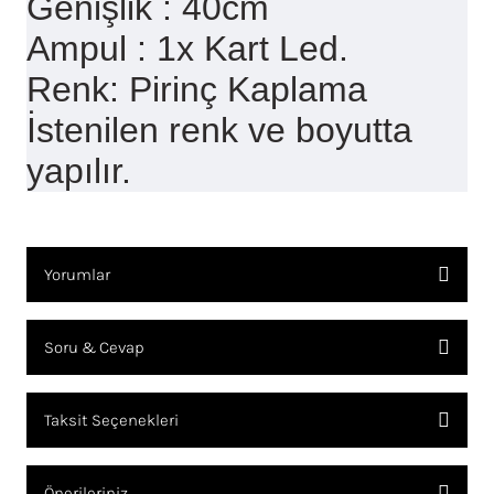
Genişlik : 40cm
Ampul : 1x Kart Led.
Renk: Pirinç Kaplama
İstenilen renk ve boyutta
yapılır.
Yorumlar
Soru & Cevap
Bu ürüne ilk yorumu siz yapın!
Taksit Seçenekleri
YORUM YAZ
Ürün hakkında henüz soru sorulmamış.
Önerileriniz