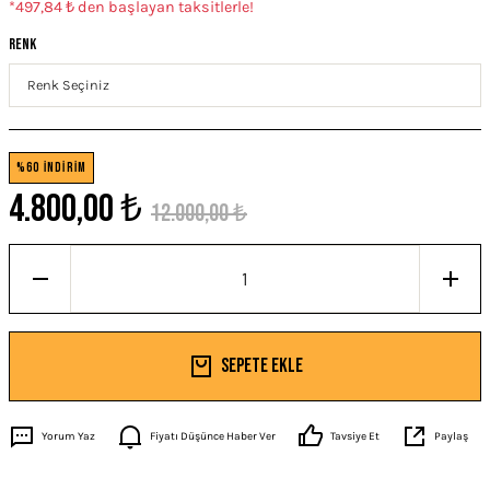
*497,84 ₺ den başlayan taksitlerle!
Renk
%60 İNDİRİM
4.800,00 ₺
12.000,00 ₺
Sepete Ekle
Yorum Yaz
Fiyatı Düşünce Haber Ver
Tavsiye Et
Paylaş