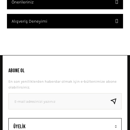
Önerileriniz
SORU SOR
Bu ürünün fiyat bilgisi, resim, ürün açıklamalarında ve diğer
Alışveriş Deneyimi
konularda yetersiz gördüğünüz noktaları öneri formunu kullanarak
tarafımıza iletebilirsiniz.
Görüş ve önerileriniz için teşekkür ederiz.
Sitemize ilk yorumu siz yapın!
Ürün resmi kalitesiz, bozuk veya görüntülenemiyor.
Ürün açıklamasında eksik bilgiler bulunuyor.
DENEYIMINI PAYLAŞ
Ürün bilgilerinde hatalar bulunuyor.
ABONE OL
Ürün fiyatı diğer sitelerden daha pahalı.
En son yeniliklerden haberdar olmak için e-bültenimize abone
Bu ürüne benzer farklı alternatifler olmalı.
olabilirsiniz.
GÖNDER
Üyelik