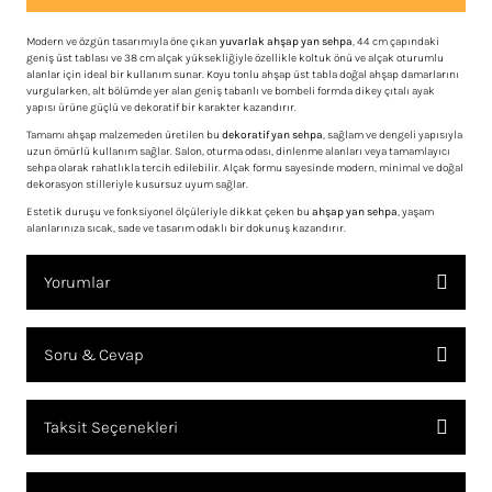
Modern ve özgün tasarımıyla öne çıkan
yuvarlak ahşap yan sehpa
, 44 cm çapındaki
geniş üst tablası ve 38 cm alçak yüksekliğiyle özellikle koltuk önü ve alçak oturumlu
alanlar için ideal bir kullanım sunar. Koyu tonlu ahşap üst tabla doğal ahşap damarlarını
vurgularken, alt bölümde yer alan geniş tabanlı ve bombeli formda dikey çıtalı ayak
yapısı ürüne güçlü ve dekoratif bir karakter kazandırır.
Tamamı ahşap malzemeden üretilen bu
dekoratif yan sehpa
, sağlam ve dengeli yapısıyla
uzun ömürlü kullanım sağlar. Salon, oturma odası, dinlenme alanları veya tamamlayıcı
sehpa olarak rahatlıkla tercih edilebilir. Alçak formu sayesinde modern, minimal ve doğal
dekorasyon stilleriyle kusursuz uyum sağlar.
Estetik duruşu ve fonksiyonel ölçüleriyle dikkat çeken bu
ahşap yan sehpa
, yaşam
alanlarınıza sıcak, sade ve tasarım odaklı bir dokunuş kazandırır.
Yorumlar
Soru & Cevap
Bu ürüne ilk yorumu siz yapın!
Taksit Seçenekleri
YORUM YAZ
Ürün hakkında henüz soru sorulmamış.