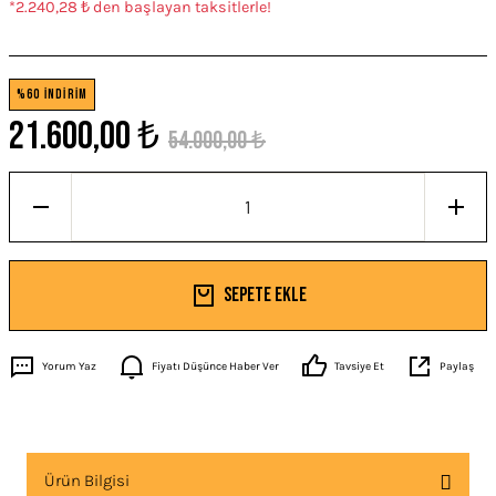
*2.240,28 ₺ den başlayan taksitlerle!
%60 İNDİRİM
21.600,00 ₺
54.000,00 ₺
Sepete Ekle
Yorum Yaz
Fiyatı Düşünce Haber Ver
Tavsiye Et
Paylaş
Ürün Bilgisi