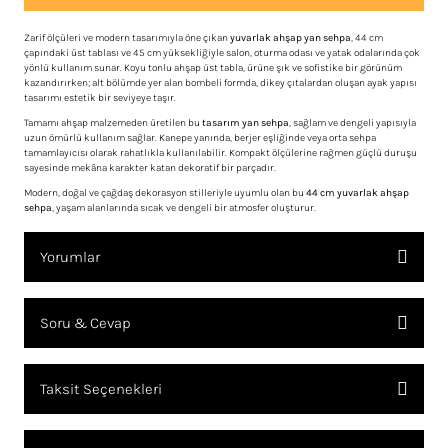
Zarif ölçüleri ve modern tasarımıyla öne çıkan
yuvarlak ahşap yan sehpa
, 44 cm
çapındaki üst tablası ve 45 cm yüksekliğiyle salon, oturma odası ve yatak odalarında çok
yönlü kullanım sunar. Koyu tonlu ahşap üst tabla, ürüne şık ve sofistike bir görünüm
kazandırırken; alt bölümde yer alan bombeli formda, dikey çıtalardan oluşan ayak yapısı
tasarımı estetik bir seviyeye taşır.
Tamamı ahşap malzemeden üretilen bu
tasarım yan sehpa
, sağlam ve dengeli yapısıyla
uzun ömürlü kullanım sağlar. Kanepe yanında, berjer eşliğinde veya orta sehpa
tamamlayıcısı olarak rahatlıkla kullanılabilir. Kompakt ölçülerine rağmen güçlü duruşu
sayesinde mekâna karakter katan dekoratif bir parçadır.
Modern, doğal ve çağdaş dekorasyon stilleriyle uyumlu olan bu
44 cm yuvarlak ahşap
sehpa
, yaşam alanlarında sıcak ve dengeli bir atmosfer oluşturur.
Yorumlar
Soru & Cevap
Bu ürüne ilk yorumu siz yapın!
Taksit Seçenekleri
YORUM YAZ
Ürün hakkında henüz soru sorulmamış.