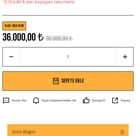
*3.733,80 ₺ den başlayan taksitlerle!
%60 İNDİRİM
36.000,00 ₺
90.000,00 ₺
Sepete Ekle
Yorum Yaz
Fiyatı Düşünce Haber Ver
Tavsiye Et
Paylaş
Ürün Bilgisi