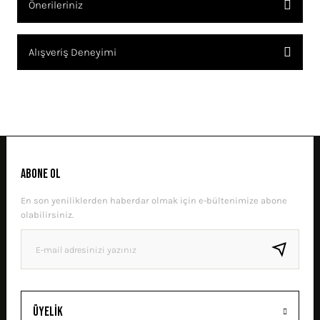
Önerileriniz
SORU SOR
Bu ürünün fiyat bilgisi, resim, ürün açıklamalarında ve diğer
Alışveriş Deneyimi
konularda yetersiz gördüğünüz noktaları öneri formunu kullanarak
tarafımıza iletebilirsiniz.
Görüş ve önerileriniz için teşekkür ederiz.
Sitemize ilk yorumu siz yapın!
Ürün resmi kalitesiz, bozuk veya görüntülenemiyor.
Ürün açıklamasında eksik bilgiler bulunuyor.
DENEYIMINI PAYLAŞ
Ürün bilgilerinde hatalar bulunuyor.
ABONE OL
Ürün fiyatı diğer sitelerden daha pahalı.
En son yeniliklerden haberdar olmak için e-bültenimize abone
Bu ürüne benzer farklı alternatifler olmalı.
olabilirsiniz.
GÖNDER
Üyelik